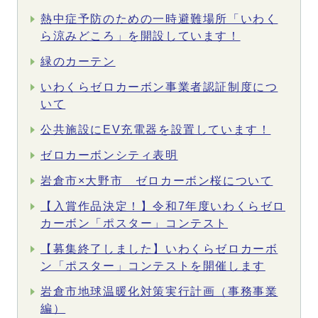
熱中症予防のための一時避難場所「いわく
ら涼みどころ」を開設しています！
緑のカーテン
いわくらゼロカーボン事業者認証制度につ
いて
公共施設にEV充電器を設置しています！
ゼロカーボンシティ表明
岩倉市×大野市 ゼロカーボン桜について
【入賞作品決定！】令和7年度いわくらゼロ
カーボン「ポスター」コンテスト
【募集終了しました】いわくらゼロカーボ
ン「ポスター」コンテストを開催します
岩倉市地球温暖化対策実行計画（事務事業
編）