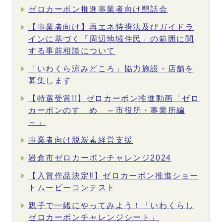
ゼロカーボン推進事業者向け懇話会
【事業者向け】再エネ特措法及びガイドラ
インに基づく「周辺地域住民」の範囲に関
する事前相談について
「いわくら涼みどころ」協力施設・店舗を
募集します
【特選受賞!!】ゼロカーボン推進動画「ゼロ
カーボンのすゝめ ～市役所・事業所編
～」
事業者向け脱炭素経営支援
岩倉市ゼロカーボンチャレンジ2024
【入賞作品決定‼】ゼロカーボン推進ショー
トムービーコンテスト
親子で一緒にやってみよう！「いわくらし
ゼロカーボンチャレンジシート」