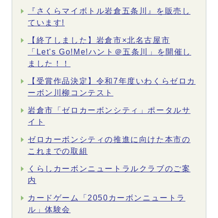
『さくらマイボトル岩倉五条川』を販売し
ています!
【終了しました】岩倉市×北名古屋市
「Let's Go!Me!ハント＠五条川」を開催し
ました！！
【受賞作品決定】令和7年度いわくらゼロカ
ーボン川柳コンテスト
岩倉市「ゼロカーボンシティ」ポータルサ
イト
ゼロカーボンシティの推進に向けた本市の
これまでの取組
くらしカーボンニュートラルクラブのご案
内
カードゲーム「2050カーボンニュートラ
ル」体験会