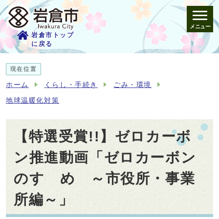
メニュー
岩倉市トップ
に戻る
現在位置
ホーム
くらし・手続き
ごみ・環境
地球温暖化対策
【特選受賞!!】ゼロカーボ
ン推進動画「ゼロカーボン
のすゝめ ～市役所・事業
所編～」