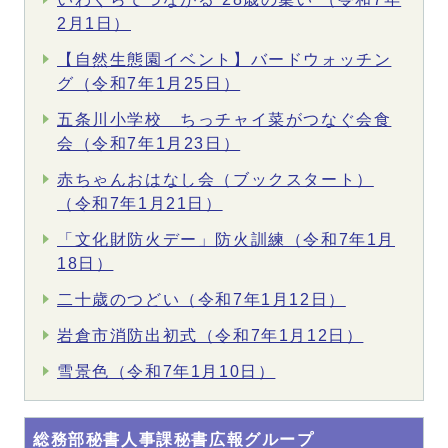
2月1日）
【自然生態園イベント】バードウォッチン
グ（令和7年1月25日）
五条川小学校 ちっチャイ菜がつなぐ会食
会（令和7年1月23日）
赤ちゃんおはなし会（ブックスタート）
（令和7年1月21日）
「文化財防火デー」防火訓練（令和7年1月
18日）
二十歳のつどい（令和7年1月12日）
岩倉市消防出初式（令和7年1月12日）
雪景色（令和7年1月10日）
総務部秘書人事課秘書広報グループ