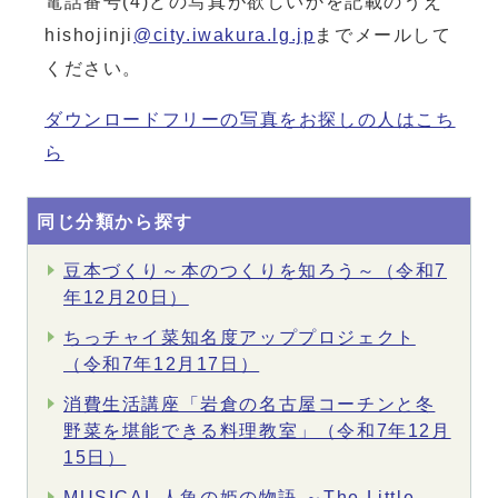
電話番号(4)どの写真が欲しいかを記載のうえ
hishojinji
@city.iwakura.lg.jp
までメールして
ください。
ダウンロードフリーの写真をお探しの人はこち
ら
同じ分類から探す
豆本づくり～本のつくりを知ろう～（令和7
年12月20日）
ちっチャイ菜知名度アッププロジェクト
（令和7年12月17日）
消費生活講座「岩倉の名古屋コーチンと冬
野菜を堪能できる料理教室」（令和7年12月
15日）
MUSICAL 人魚の姫の物語 ～The Little