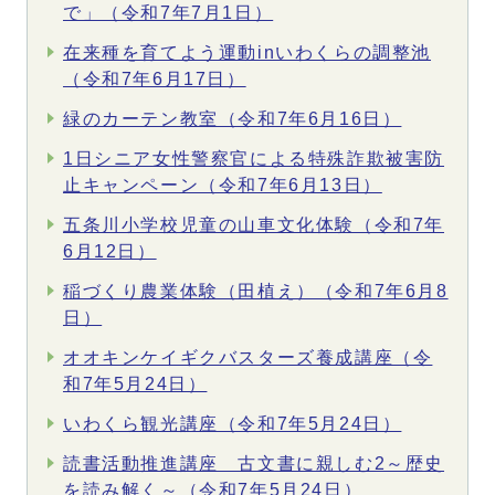
で」（令和7年7月1日）
在来種を育てよう運動inいわくらの調整池
（令和7年6月17日）
緑のカーテン教室（令和7年6月16日）
1日シニア女性警察官による特殊詐欺被害防
止キャンペーン（令和7年6月13日）
五条川小学校児童の山車文化体験（令和7年
6月12日）
稲づくり農業体験（田植え）（令和7年6月8
日）
オオキンケイギクバスターズ養成講座（令
和7年5月24日）
いわくら観光講座（令和7年5月24日）
読書活動推進講座 古文書に親しむ2～歴史
を読み解く～（令和7年5月24日）