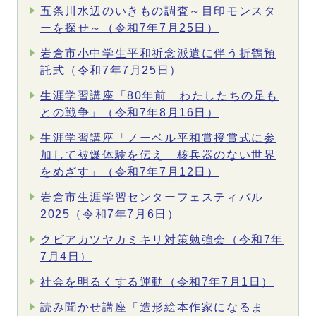
五条川水辺のいきもの調査～目印モンスタ
ーを探せ～（令和7年7月25日）
岩倉市小中学生平和祈念派遣に伴う折鶴預
託式（令和7年7月25日）
生涯学習講座「80年前 わたしたちの足も
との戦争」（令和7年8月16日）
生涯学習講座「ノーベル平和賞授賞式に参
加して被爆体験を伝え 核兵器のない世界
をめざす」（令和7年7月12日）
岩倉市生涯学習センターフェスティバル
2025（令和7年7月6日）
クビアカツヤカミキリ対策勉強会（令和7年
7月4日）
社会を明るくする運動（令和7年7月1日）
読み聞かせ講座「造形絵本作家になるま