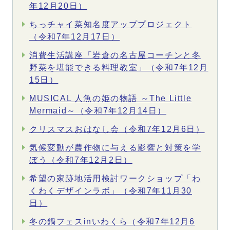
年12月20日）
ちっチャイ菜知名度アッププロジェクト
（令和7年12月17日）
消費生活講座「岩倉の名古屋コーチンと冬
野菜を堪能できる料理教室」（令和7年12月
15日）
MUSICAL 人魚の姫の物語 ～The Little
Mermaid～（令和7年12月14日）
クリスマスおはなし会（令和7年12月6日）
気候変動が農作物に与える影響と対策を学
ぼう（令和7年12月2日）
希望の家跡地活用検討ワークショップ「わ
くわくデザインラボ」（令和7年11月30
日）
冬の鍋フェスinいわくら（令和7年12月6