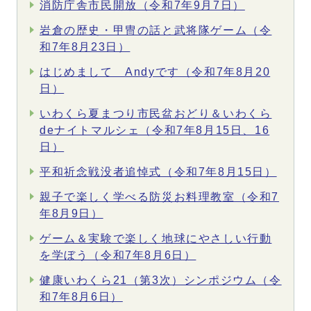
消防庁舎市民開放（令和7年9月7日）
岩倉の歴史・甲冑の話と武将隊ゲーム（令
和7年8月23日）
はじめまして Andyです（令和7年8月20
日）
いわくら夏まつり市民盆おどり＆いわくら
deナイトマルシェ（令和7年8月15日、16
日）
平和祈念戦没者追悼式（令和7年8月15日）
親子で楽しく学べる防災お料理教室（令和7
年8月9日）
ゲーム＆実験で楽しく地球にやさしい行動
を学ぼう（令和7年8月6日）
健康いわくら21（第3次）シンポジウム（令
和7年8月6日）