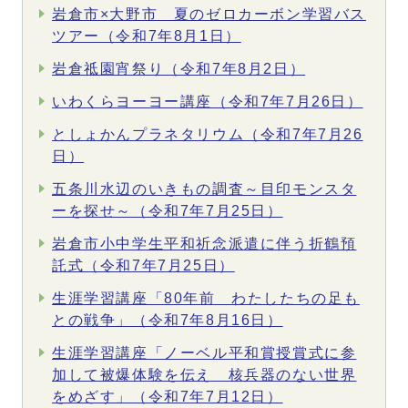
岩倉市×大野市 夏のゼロカーボン学習バス
ツアー（令和7年8月1日）
岩倉祗園宵祭り（令和7年8月2日）
いわくらヨーヨー講座（令和7年7月26日）
としょかんプラネタリウム（令和7年7月26
日）
五条川水辺のいきもの調査～目印モンスタ
ーを探せ～（令和7年7月25日）
岩倉市小中学生平和祈念派遣に伴う折鶴預
託式（令和7年7月25日）
生涯学習講座「80年前 わたしたちの足も
との戦争」（令和7年8月16日）
生涯学習講座「ノーベル平和賞授賞式に参
加して被爆体験を伝え 核兵器のない世界
をめざす」（令和7年7月12日）