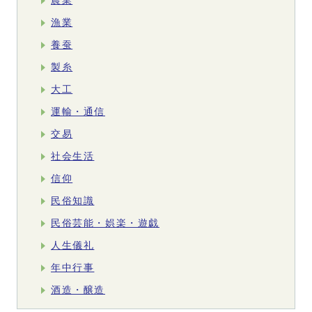
農業
漁業
養蚕
製糸
大工
運輸・通信
交易
社会生活
信仰
民俗知識
民俗芸能・娯楽・遊戯
人生儀礼
年中行事
酒造・醸造