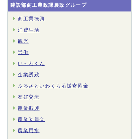
建設部商工農政課農政グループ
商工業振興
消費生活
観光
労働
い～わくん
企業誘致
ふるさといわくら応援寄附金
友好交流
農業振興
農業委員会
農業用水