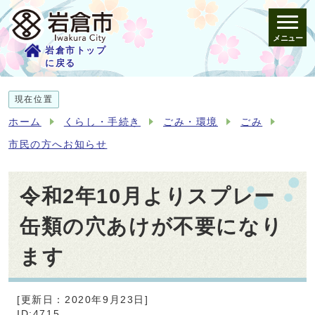
メニュー
岩倉市トップ
に戻る
現在位置
ホーム
くらし・手続き
ごみ・環境
ごみ
市民の方へお知らせ
令和2年10月よりスプレー
缶類の穴あけが不要になり
ます
[更新日：2020年9月23日]
ID:4715