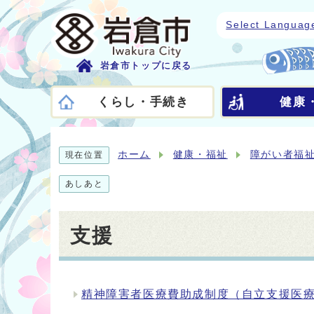
Select Languag
岩倉市トップに戻る
くらし・手続き
健康
ホーム
健康・福祉
障がい者福
現在位置
あしあと
支援
精神障害者医療費助成制度（自立支援医
メインメニュー