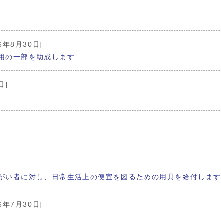
16年8月30日]
用の一部を助成します
日]
がい者に対し、日常生活上の便宜を図るための用具を給付しま
16年7月30日]