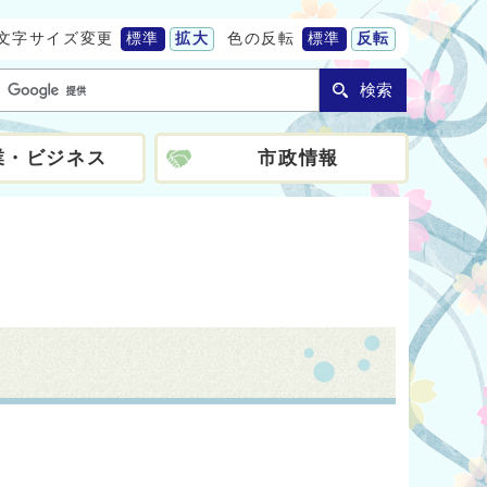
文字サイズ変更
標準
拡大
色の反転
標準
反転
検索
業・ビジネス
市政情報