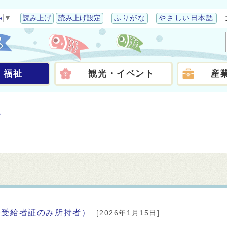
e
▼
読み上げ
読み上げ設定
ふりがな
やさしい日本語
・福祉
観光・イベント
産
祉
療受給者証のみ所持者）
[2026年1月15日]