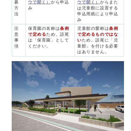
募
ウで開く）
から申込
ウで開く）
からまた
方
み
は児童館に設置する
法
申込用紙により申込
み
注
保育園の名称は
条例
児童館の愛称は
条
例
意
で定める
ため、語尾
で定めるものではな
事
は「保育園」として
い
ため、語尾に「児
項
ください。
童館」を付ける必要
はありません。