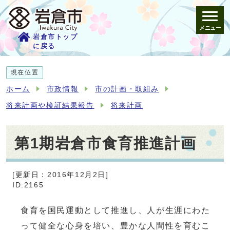
メニュー
岩倉市トップ
に戻る
現在位置
ホーム
市政情報
市の計画・取組み
将来計画や検証結果報告
将来計画
第1期岩倉市食育推進計画
[更新日：2016年12月2日]
ID:2165
食育を国民運動として推進し、人が生涯にわた
って健全な心身を培い、豊かな人間性を育むこ