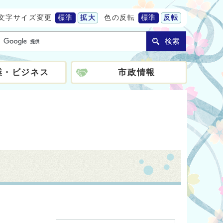
文字サイズ変更
標準
拡大
色の反転
標準
反転
検索
業・ビジネス
市政情報