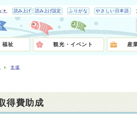
e
▼
読み上げ
読み上げ設定
ふりがな
やさしい日本語
・福祉
観光・イベント
産
祉
支援
取得費助成