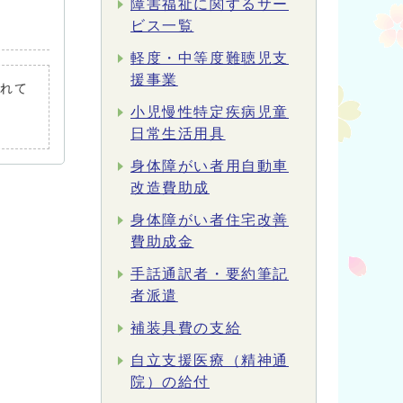
障害福祉に関するサー
ビス一覧
軽度・中等度難聴児支
援事業
されて
小児慢性特定疾病児童
日常生活用具
身体障がい者用自動車
改造費助成
身体障がい者住宅改善
費助成金
手話通訳者・要約筆記
者派遣
補装具費の支給
自立支援医療（精神通
院）の給付