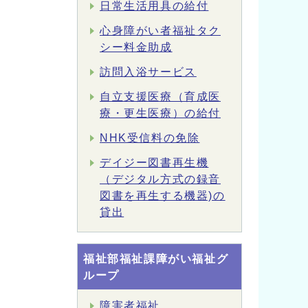
日常生活用具の給付
心身障がい者福祉タク
シー料金助成
訪問入浴サービス
自立支援医療（育成医
療・更生医療）の給付
NHK受信料の免除
デイジー図書再生機
（デジタル方式の録音
図書を再生する機器)の
貸出
福祉部福祉課障がい福祉グ
ループ
障害者福祉