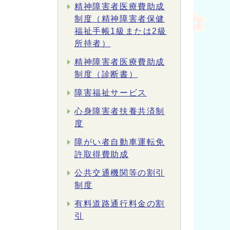
精神障害者医療費助成
制度（精神障害者保健
福祉手帳1級または2級
所持者）
精神障害者医療費助成
制度（診断書）
障害福祉サービス
心身障害者扶養共済制
度
障がい者自動車運転免
許取得費助成
公共交通機関等の割引
制度
有料道路通行料金の割
引