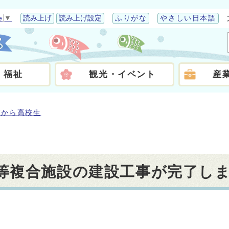
e
▼
読み上げ
読み上げ設定
ふりがな
やさしい日本語
・福祉
観光・イベント
産
校から高校生
等複合施設の建設工事が完了し