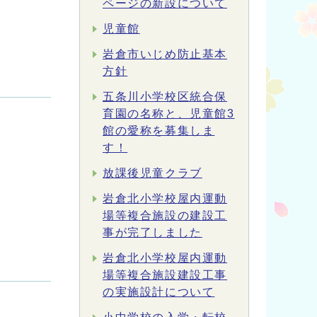
ページの新設について
児童館
岩倉市いじめ防止基本
方針
五条川小学校区統合保
育園の名称と、児童館3
館の愛称を募集しま
す！
放課後児童クラブ
岩倉北小学校屋内運動
場等複合施設の建設工
事が完了しました
岩倉北小学校屋内運動
場等複合施設建設工事
の実施設計について