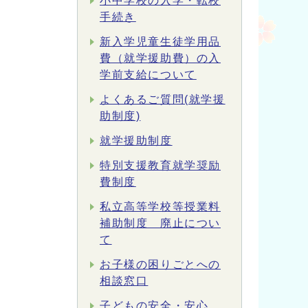
小中学校の入学・転校
手続き
新入学児童生徒学用品
費（就学援助費）の入
学前支給について
よくあるご質問(就学援
助制度)
就学援助制度
特別支援教育就学奨励
費制度
私立高等学校等授業料
補助制度 廃止につい
て
お子様の困りごとへの
相談窓口
子どもの安全・安心