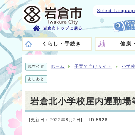
Select Languag
岩倉市トップに戻る
くらし・手続き
健康
ホーム
子育て向けサイト
小学
現在位置
あしあと
岩倉北小学校屋内運動場
[更新日：2022年8月2日]
ID:5926