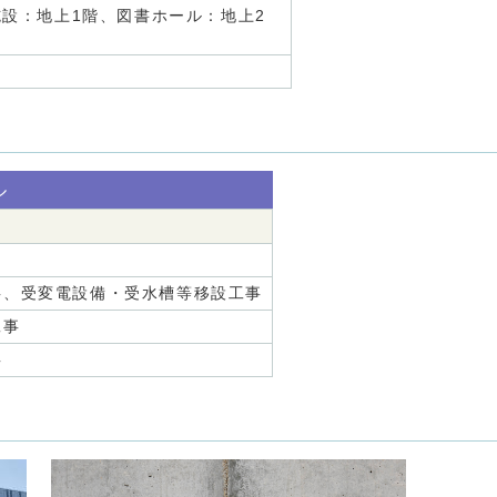
設：地上1階、図書ホール：地上2
ル
、受変電設備・受水槽等移設工事
工事
事