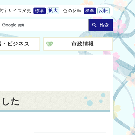
文字サイズ変更
標準
拡大
色の反転
標準
反転
検索
業・ビジネス
市政情報
ました