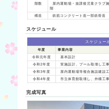
階数
屋内運動場・放課後児童クラブ施
階
構造
鉄筋コンクリート造一部鉄骨造
スケジュール
スケジュー
年度
事業内容
令和元年度
基本設計
令和2年度
実施設計、プール取壊し工事
令和3年度
屋内運動場等複合施設建設
令和4年度
市立体育館取壊し、外構工
完成写真