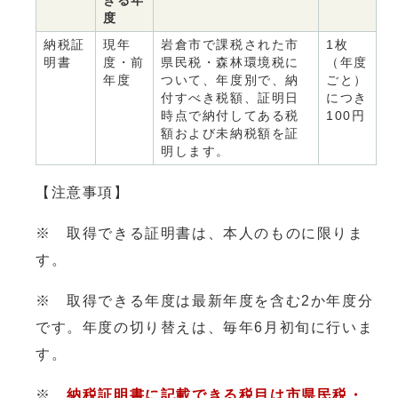
きる年
度
納税証
現年
岩倉市で課税された市
1枚
明書
度・前
県民税・森林環境税に
（年度
年度
ついて、年度別で、納
ごと）
付すべき税額、証明日
につき
時点で納付してある税
100円
額および未納税額を証
明します。
【注意事項】
※ 取得できる証明書は、本人のものに限りま
す。
※ 取得できる年度は最新年度を含む2か年度分
です。年度の切り替えは、毎年6月初旬に行いま
す。
※
納税証明書に記載できる税目は市県民税・