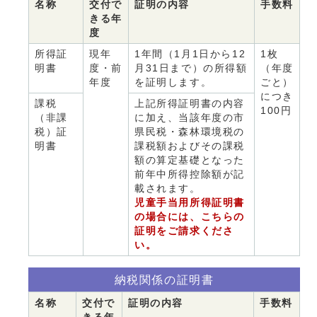
名称
交付で
証明の内容
手数料
きる年
度
所得証
現年
1年間（1月1日から12
1枚
明書
度・前
月31日まで）の所得額
（年度
年度
を証明します。
ごと）
につき
課税
上記所得証明書の内容
100円
（非課
に加え、当該年度の市
税）証
県民税・森林環境税の
明書
課税額およびその課税
額の算定基礎となった
前年中所得控除額が記
載されます。
児童手当用所得証明書
の場合には、こちらの
証明をご請求くださ
い。
納税関係の証明書
名称
交付で
証明の内容
手数料