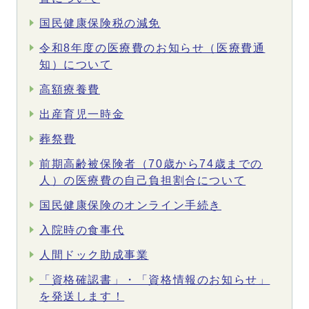
国民健康保険税の減免
令和8年度の医療費のお知らせ（医療費通
知）について
高額療養費
出産育児一時金
葬祭費
前期高齢被保険者（70歳から74歳までの
人）の医療費の自己負担割合について
国民健康保険のオンライン手続き
入院時の食事代
人間ドック助成事業
「資格確認書」・「資格情報のお知らせ」
を発送します！