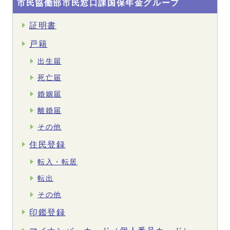
市民協働部市民窓口課国保年金グループ
証明書
戸籍
出生届
死亡届
婚姻届
離婚届
その他
住民登録
転入・転居
転出
その他
印鑑登録