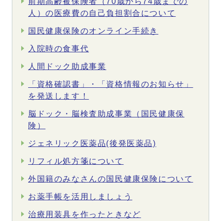
前期高齢被保険者（70歳から74歳までの
人）の医療費の自己負担割合について
国民健康保険のオンライン手続き
入院時の食事代
人間ドック助成事業
「資格確認書」・「資格情報のお知らせ」
を発送します！
脳ドック・脳検査助成事業（国民健康保
険）
ジェネリック医薬品(後発医薬品)
リフィル処方箋について
外国籍のみなさんの国民健康保険について
お薬手帳を活用しましょう
治療用装具を作ったときなど