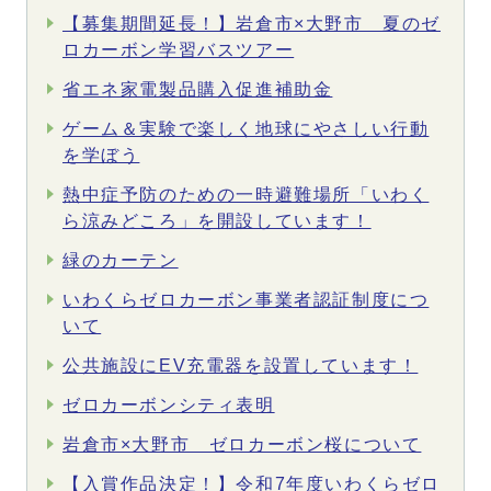
【募集期間延長！】岩倉市×大野市 夏のゼ
ロカーボン学習バスツアー
省エネ家電製品購入促進補助金
ゲーム＆実験で楽しく地球にやさしい行動
を学ぼう
熱中症予防のための一時避難場所「いわく
ら涼みどころ」を開設しています！
緑のカーテン
いわくらゼロカーボン事業者認証制度につ
いて
公共施設にEV充電器を設置しています！
ゼロカーボンシティ表明
岩倉市×大野市 ゼロカーボン桜について
【入賞作品決定！】令和7年度いわくらゼロ