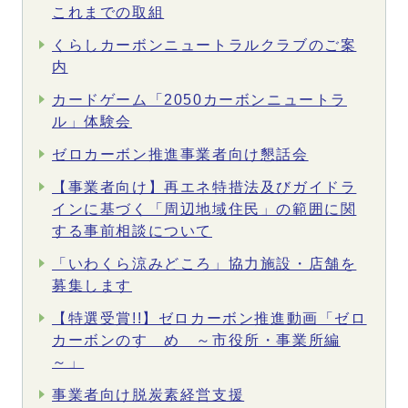
これまでの取組
くらしカーボンニュートラルクラブのご案
内
カードゲーム「2050カーボンニュートラ
ル」体験会
ゼロカーボン推進事業者向け懇話会
【事業者向け】再エネ特措法及びガイドラ
インに基づく「周辺地域住民」の範囲に関
する事前相談について
「いわくら涼みどころ」協力施設・店舗を
募集します
【特選受賞!!】ゼロカーボン推進動画「ゼロ
カーボンのすゝめ ～市役所・事業所編
～」
事業者向け脱炭素経営支援