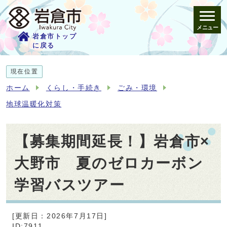
メニュー
岩倉市トップ
に戻る
現在位置
ホーム
くらし・手続き
ごみ・環境
地球温暖化対策
【募集期間延長！】岩倉市×
大野市 夏のゼロカーボン
学習バスツアー
[更新日：2026年7月17日]
ID:7911