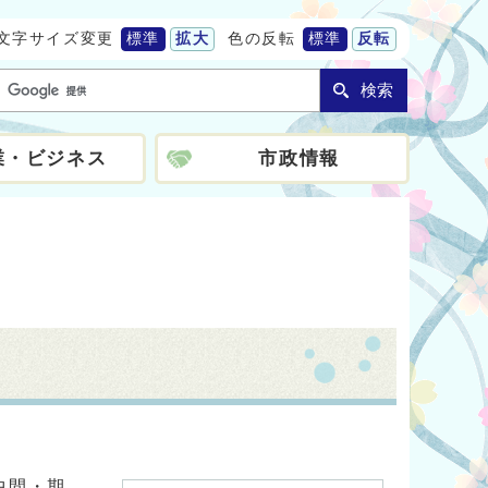
文字サイズ変更
標準
拡大
色の反転
標準
反転
検索
業・ビジネス
市政情報
中間・期