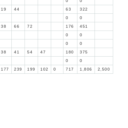
0
0
19
44
63
322
0
0
38
66
72
176
451
0
0
0
0
38
41
54
47
180
375
0
0
177
239
199
102
0
717
1,806
2,500