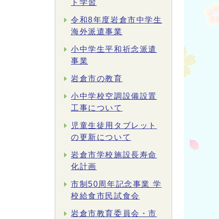
ト学習
令和8年度岩倉市中学生
海外派遣事業
小中学生平和祈念派遣
事業
岩倉市の教育
小中学校空調設備設置
工事について
児童生徒用タブレット
の更新について
岩倉市学校施設長寿命
化計画
市制50周年記念事業 学
校給食市民試食会
岩倉市教育委員会・市