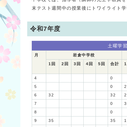
末テスト週間中の授業後にトワイライト学
令和7年度
土曜学
月
岩倉中学校
1回
2回
3回
4回
5回
合計
4
0
5
0
2
6
32
32
2
7
0
3
8
0
9
35
35
1