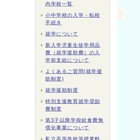
内学校一覧
小中学校の入学・転校
手続き
就学について
新入学児童生徒学用品
費（就学援助費）の入
学前支給について
よくあるご質問(就学援
助制度)
就学援助制度
特別支援教育就学奨励
費制度
第3子以降学校給食費無
償化事業について
私立高等学校等授業料