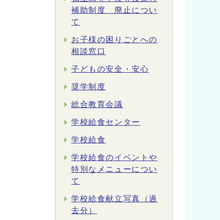
補助制度 廃止につい
て
お子様の困りごとへの
相談窓口
子どもの安全・安心
奨学制度
総合教育会議
学校給食センター
学校給食
学校給食のイベントや
特別なメニューについ
て
学校給食献立写真（過
去分）