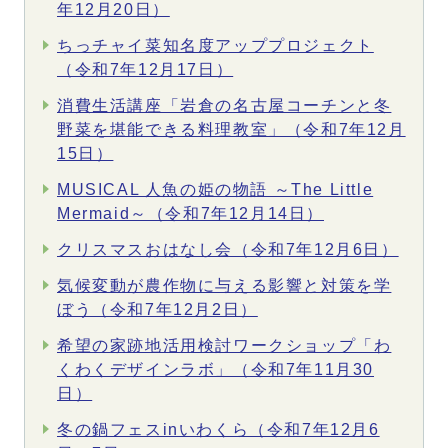
年12月20日）
ちっチャイ菜知名度アッププロジェクト
（令和7年12月17日）
消費生活講座「岩倉の名古屋コーチンと冬
野菜を堪能できる料理教室」（令和7年12月
15日）
MUSICAL 人魚の姫の物語 ～The Little
Mermaid～（令和7年12月14日）
クリスマスおはなし会（令和7年12月6日）
気候変動が農作物に与える影響と対策を学
ぼう（令和7年12月2日）
希望の家跡地活用検討ワークショップ「わ
くわくデザインラボ」（令和7年11月30
日）
冬の鍋フェスinいわくら（令和7年12月6