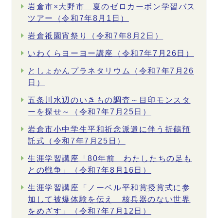
岩倉市×大野市 夏のゼロカーボン学習バス
ツアー（令和7年8月1日）
岩倉祗園宵祭り（令和7年8月2日）
いわくらヨーヨー講座（令和7年7月26日）
としょかんプラネタリウム（令和7年7月26
日）
五条川水辺のいきもの調査～目印モンスタ
ーを探せ～（令和7年7月25日）
岩倉市小中学生平和祈念派遣に伴う折鶴預
託式（令和7年7月25日）
生涯学習講座「80年前 わたしたちの足も
との戦争」（令和7年8月16日）
生涯学習講座「ノーベル平和賞授賞式に参
加して被爆体験を伝え 核兵器のない世界
をめざす」（令和7年7月12日）