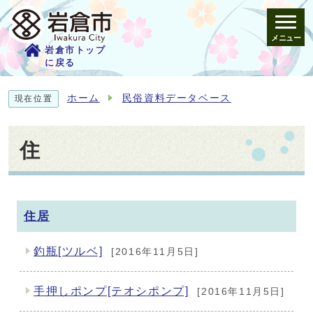
メニュー
岩倉市トップ
に戻る
ホーム
民俗資料データベース
現在位置
住
メインメニュー
住居
釣瓶[ツルベ]
[2016年11月5日]
手押しポンプ[テオシポンプ]
[2016年11月5日]