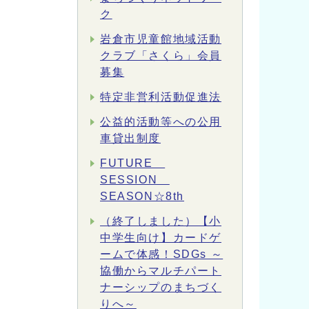
ク
岩倉市児童館地域活動
クラブ「さくら」会員
募集
特定非営利活動促進法
公益的活動等への公用
車貸出制度
FUTURE
SESSION
SEASON☆8th
（終了しました）【小
中学生向け】カードゲ
ームで体感！SDGs ～
協働からマルチパート
ナーシップのまちづく
りへ～