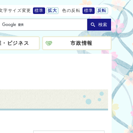
文字サイズ変更
標準
拡大
色の反転
標準
反転
検索
業・ビジネス
市政情報