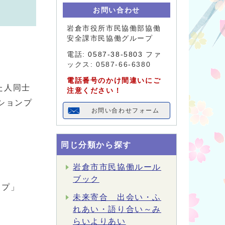
お問い合わせ
岩倉市役所市民協働部協働
安全課市民協働グループ
電話:
0587-38-5803
ファ
ックス: 0587-66-6380
電話番号のかけ間違いにご
た人同士
注意ください！
ションプ
お問い合わせフォーム
同じ分類から探す
岩倉市市民協働ルール
ブック
ンプ」
未来寄合 出会い・ふ
れあい・語り合い～み
らいよりあい