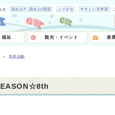
e
▼
読み上げ
読み上げ設定
ふりがな
やさしい日本語
・福祉
観光・イベント
産
働
市民活動
EASON☆8th