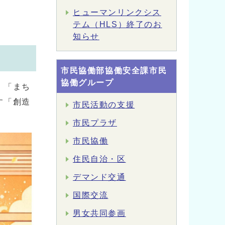
ヒューマンリンクシス
テム（HLS）終了のお
知らせ
市民協働部協働安全課市民
協働グループ
、「まち
す「創造
市民活動の支援
市民プラザ
市民協働
住民自治・区
デマンド交通
国際交流
男女共同参画