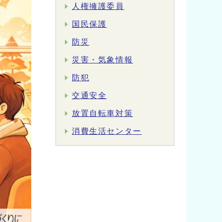
人権擁護委員
国民保護
防災
災害・気象情報
防犯
交通安全
放置自転車対策
消費生活センター