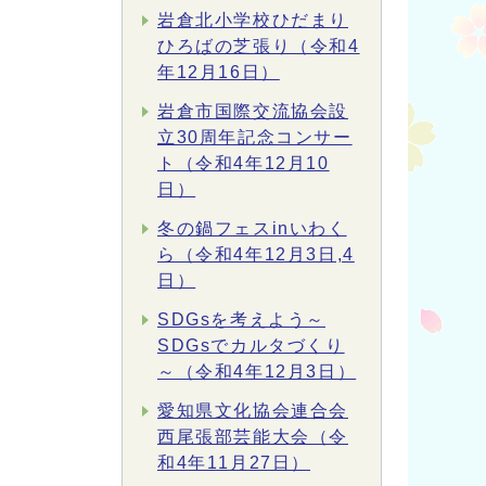
岩倉北小学校ひだまり
ひろばの芝張り（令和4
年12月16日）
岩倉市国際交流協会設
立30周年記念コンサー
ト（令和4年12月10
日）
冬の鍋フェスinいわく
ら（令和4年12月3日,4
日）
SDGsを考えよう～
SDGsでカルタづくり
～（令和4年12月3日）
愛知県文化協会連合会
西尾張部芸能大会（令
和4年11月27日）