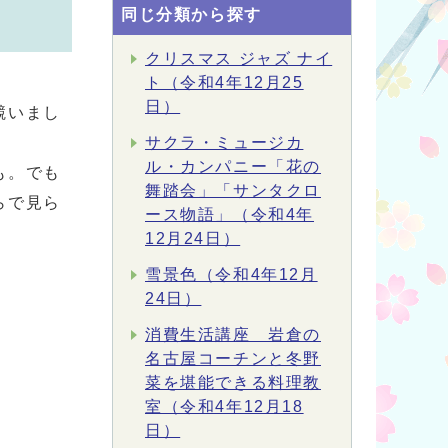
同じ分類から探す
クリスマス ジャズ ナイ
ト（令和4年12月25
日）
競いまし
サクラ・ミュージカ
ル・カンパニー「花の
も。でも
舞踏会」「サンタクロ
らで見ら
ース物語」（令和4年
12月24日）
雪景色（令和4年12月
24日）
消費生活講座 岩倉の
名古屋コーチンと冬野
菜を堪能できる料理教
室（令和4年12月18
日）