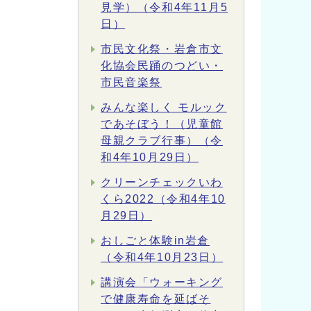
見学）（令和4年11月5
日）
市民文化祭・岩倉市文
化協会民踊のつどい・
市民音楽祭
みんな楽しく モルック
であそぼう！（児童館
母親クラブ行事）（令
和4年10月29日）
クリーンチェックいわ
くら2022（令和4年10
月29日）
おしごと体験in岩倉
（令和4年10月23日）
講演会「ウォーキング
で健康寿命を延ばそ