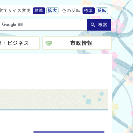
文字サイズ変更
標準
拡大
色の反転
標準
反転
検索
業・ビジネス
市政情報