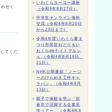
いわくらヨーヨー講座
合わせく
（令和4年8月27日）
中学生オンライン海外
交流（令和4年8月20日
から23日まで）
令和4年度いわくら夏ま
つり市民盆おどり＆い
わくらdeナイトマルシ
ールしてくだ
ェ （令和4年8月19日、
21日）
NHK公開番組「ノージ
ーのひらめき工作キャ
ラバン」（令和4年8月
13日）
親子で体験＆学ぶ「岩
倉市で活躍する企業見
学ツアー」（令和4年8