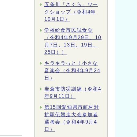
五条川「さくら」ワー
クショップ（令和4年
10月1日）
学校給食市民試食会
（令和4年9月29日、10
月7日、13日、19日、
25日））
キラキラっと！小さな
音楽会（令和4年9月24
日）
岩倉市防災訓練（令和4
年9月11日）
第15回愛知県市町村対
抗駅伝競走大会参加者
選考会（令和4年9月4
日）