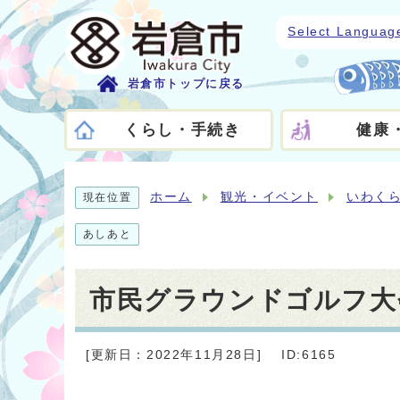
Select Languag
岩倉市トップに戻る
くらし・手続き
健康
ホーム
観光・イベント
いわく
現在位置
あしあと
市民グラウンドゴルフ大会
[更新日：2022年11月28日]
ID:6165